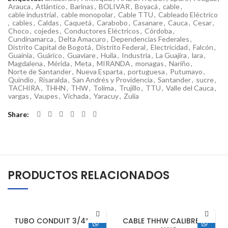
Arauca
,
Atlántico
,
Barinas
,
BOLIVAR
,
Boyacá
,
cable
,
cable industrial
,
cable monopolar
,
Cable TTU
,
Cableado Eléctrico
,
cables
,
Caldas
,
Caquetá
,
Carabobo
,
Casanare
,
Cauca
,
Cesar
,
Choco
,
cojedes
,
Conductores Eléctricos
,
Córdoba
,
Cundinamarca
,
Delta Amacuro
,
Dependencias Federales
,
Distrito Capital de Bogotá
,
Distrito Federal
,
Electricidad
,
Falcón
,
Guainia
,
Guárico
,
Guaviare
,
Huila
,
Industria
,
La Guajira
,
lara
,
Magdalena
,
Mérida
,
Meta
,
MIRANDA
,
monagas
,
Nariño
,
Norte de Santander
,
Nueva Esparta
,
portuguesa
,
Putumayo
,
Quindio
,
Risaralda
,
San Andrés y Providencia
,
Santander
,
sucre
,
TACHIRA
,
THHN
,
THW
,
Tolima
,
Trujillo
,
TTU
,
Valle del Cauca
,
vargas
,
Vaupes
,
Vichada
,
Yaracuy
,
Zulia
Share
PRODUCTOS RELACIONADOS
TUBO CONDUIT 3/4″ PVC
CABLE THHW CALIBRE 4/0