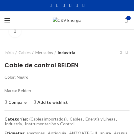
0
Click to enlarge
Inicio
Cables
Mercados
Industria
Cable de control BELDEN
Color: Negro
Marca: Belden
Compare
Add to wishlist
Categorías:
(Cables importados)
,
Cables
,
Energía y Lineas
,
Industria
,
Instrumentación y Control
Etiquetas:
amazonas
,
Antioquia
,
ANZOATEGUI
,
apure
,
Aragua
,