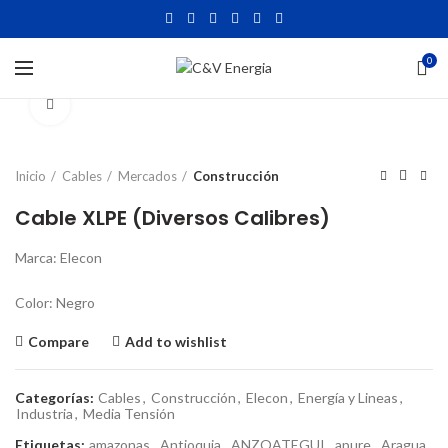
0
Click to enlarge
Inicio
Cables
Mercados
Construcción
Cable XLPE (Diversos Calibres)
Marca: Elecon
Color: Negro
Compare
Add to wishlist
Categorías:
Cables
,
Construcción
,
Elecon
,
Energía y Lineas
,
Industria
,
Media Tensión
Etiquetas:
amazonas
,
Antioquia
,
ANZOATEGUI
,
apure
,
Aragua
,