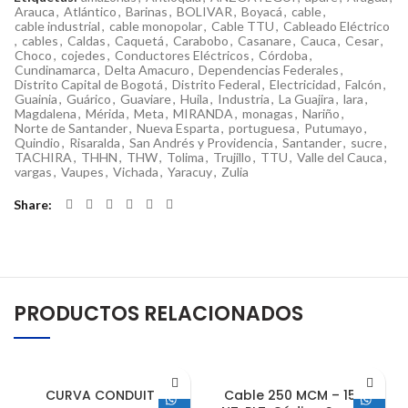
Arauca
,
Atlántico
,
Barinas
,
BOLIVAR
,
Boyacá
,
cable
,
cable industrial
,
cable monopolar
,
Cable TTU
,
Cableado Eléctrico
,
cables
,
Caldas
,
Caquetá
,
Carabobo
,
Casanare
,
Cauca
,
Cesar
,
Choco
,
cojedes
,
Conductores Eléctricos
,
Córdoba
,
Cundinamarca
,
Delta Amacuro
,
Dependencias Federales
,
Distrito Capital de Bogotá
,
Distrito Federal
,
Electricidad
,
Falcón
,
Guainia
,
Guárico
,
Guaviare
,
Huila
,
Industria
,
La Guajira
,
lara
,
Magdalena
,
Mérida
,
Meta
,
MIRANDA
,
monagas
,
Nariño
,
Norte de Santander
,
Nueva Esparta
,
portuguesa
,
Putumayo
,
Quindio
,
Risaralda
,
San Andrés y Providencia
,
Santander
,
sucre
,
TACHIRA
,
THHN
,
THW
,
Tolima
,
Trujillo
,
TTU
,
Valle del Cauca
,
vargas
,
Vaupes
,
Vichada
,
Yaracuy
,
Zulia
Share
PRODUCTOS RELACIONADOS
CURVA CONDUIT 1″
Cable 250 MCM – 15 KV,