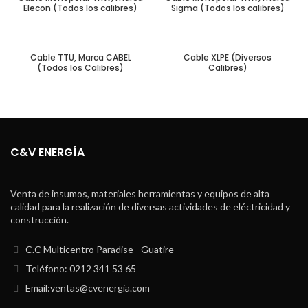
Elecon (Todos los calibres)
Sigma (Todos los calibres)
Cable TTU, Marca CABEL
Cable XLPE (Diversos
(Todos los Calibres)
Calibres)
C&V ENERGÍA
Venta de insumos, materiales herramientas y equipos de alta
calidad para la realización de diversas actividades de eléctricidad y
construcción.
C.C Multicentro Paradise - Guatire
Teléfono: 0212 341 53 65
Email:ventas@cvenergia.com