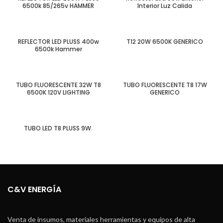
6500k 85/265v HAMMER
Interior Luz Calida
REFLECTOR LED PLUSS 400w
T12 20W 6500K GENERICO
6500k Hammer
TUBO FLUORESCENTE 32W T8
TUBO FLUORESCENTE T8 17W
6500K 120V LIGHTING
GENERICO
TUBO LED T8 PLUSS 9W.
C&V ENERGÍA
Venta de insumos, materiales herramientas y equipos de alta